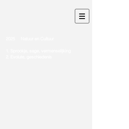
2025 Natuur en Cultuur
1. Sprookje, sage, vermenselijking
2. Evolute, geschiedenis